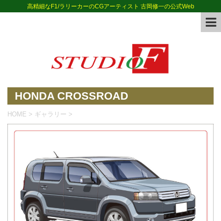
高精細なF1/ラリーカーのCGアーティスト 古岡修一の公式Web
HONDA CROSSROAD
HOME
>
ギャラリー
>