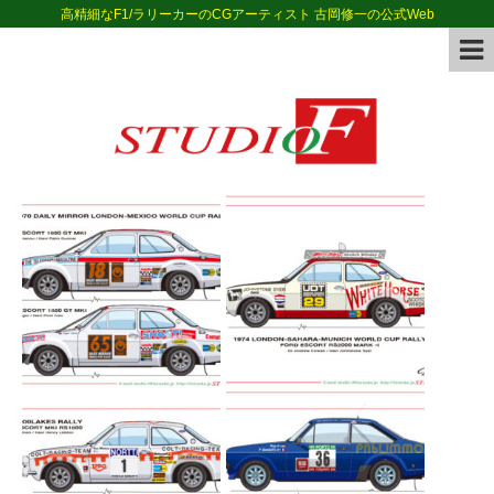
高精細なF1/ラリーカーのCGアーティスト 古岡修一の公式Web