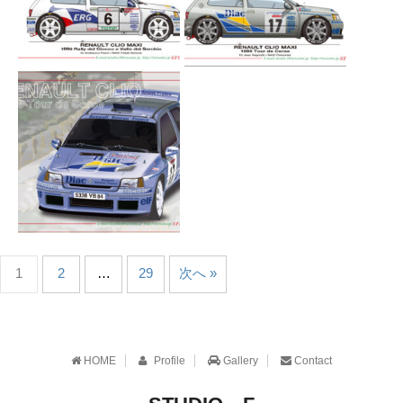
1
2
…
29
次へ »
HOME
Profile
Gallery
Contact