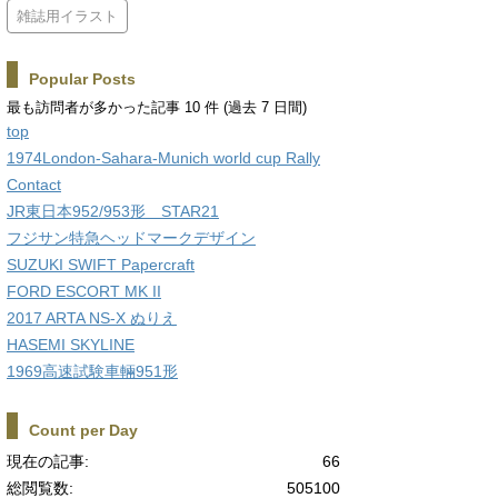
雑誌用イラスト
Popular Posts
最も訪問者が多かった記事 10 件 (過去 7 日間)
top
1974London-Sahara-Munich world cup Rally
Contact
JR東日本952/953形 STAR21
フジサン特急ヘッドマークデザイン
SUZUKI SWIFT Papercraft
FORD ESCORT MK II
2017 ARTA NS-X ぬりえ
HASEMI SKYLINE
1969高速試験車輛951形
Count per Day
現在の記事:
66
総閲覧数:
505100