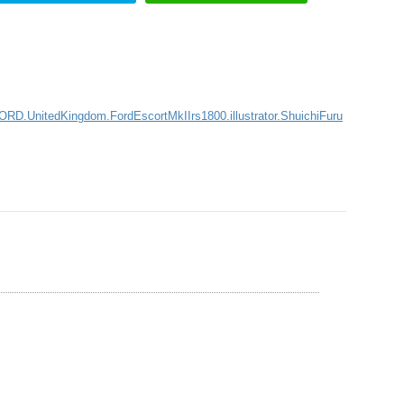
.FORD.UnitedKingdom.FordEscortMkIIrs1800.illustrator.ShuichiFuru