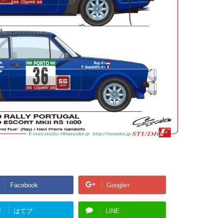
Facebook
Google+
!
はてブ
LINE