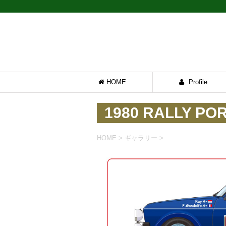
HOME
Profile
1980 RALLY PO
HOME
>
ギャラリー
>