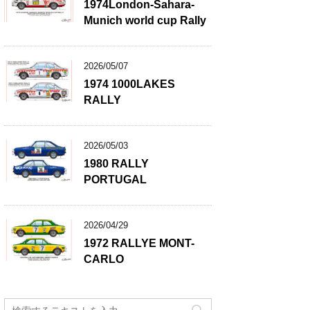
1974London-Sahara-
Munich world cup Rally
2026/05/07
1974 1000LAKES
RALLY
2026/05/03
1980 RALLY
PORTUGAL
2026/04/29
1972 RALLYE MONT-
CARLO