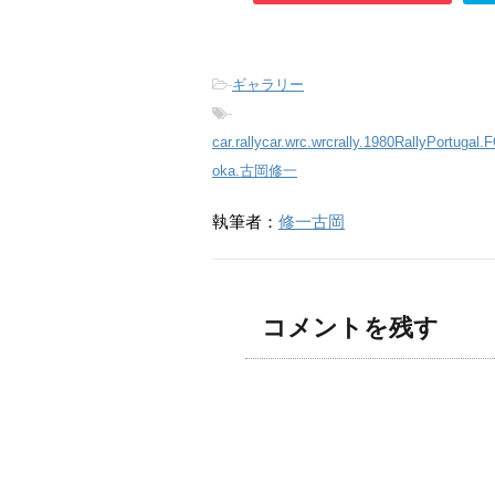
-
ギャラリー
-
car.rallycar.wrc.wrcrally.1980RallyPortugal
oka.古岡修一
執筆者：
修一古岡
コメントを残す