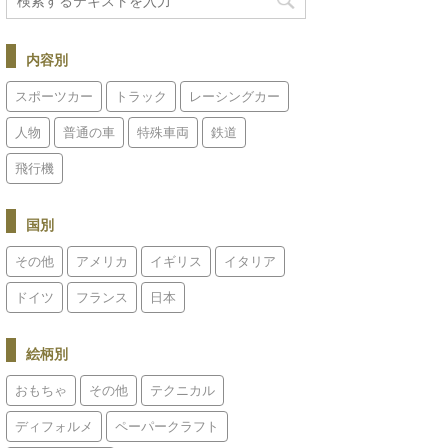
内容別
スポーツカー
トラック
レーシングカー
人物
普通の車
特殊車両
鉄道
飛行機
国別
その他
アメリカ
イギリス
イタリア
ドイツ
フランス
日本
絵柄別
おもちゃ
その他
テクニカル
ディフォルメ
ペーパークラフト