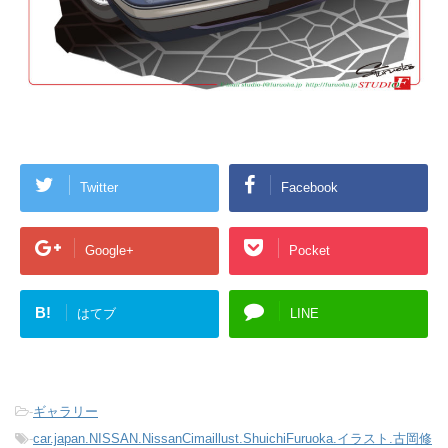
Twitter
Facebook
Google+
Pocket
B!
はてブ
LINE
-
ギャラリー
-
car.japan.NISSAN.NissanCimaillust.ShuichiFuruoka.イラスト.古岡修