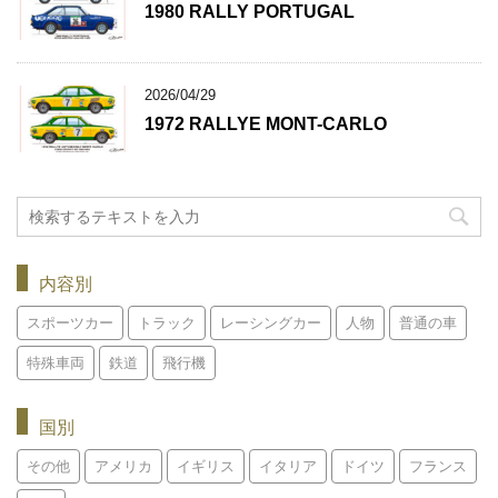
1980 RALLY PORTUGAL
2026/04/29
1972 RALLYE MONT-CARLO
内容別
スポーツカー
トラック
レーシングカー
人物
普通の車
特殊車両
鉄道
飛行機
国別
その他
アメリカ
イギリス
イタリア
ドイツ
フランス