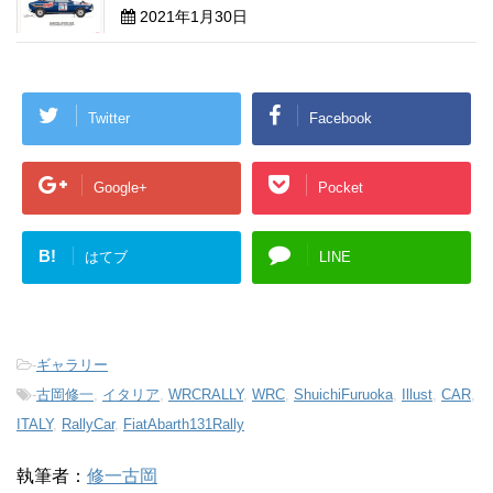
2021年1月30日
Twitter
Facebook
Google+
Pocket
B!
はてブ
LINE
-
ギャラリー
-
古岡修一
,
イタリア
,
WRCRALLY
,
WRC
,
ShuichiFuruoka
,
Illust
,
CAR
,
ITALY
,
RallyCar
,
FiatAbarth131Rally
執筆者：
修一古岡