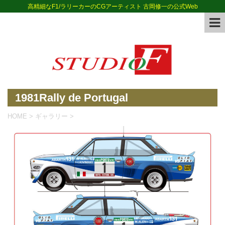
高精細なF1/ラリーカーのCGアーティスト 古岡修一の公式Web
1981Rally de Portugal
HOME
>
ギャラリー
>