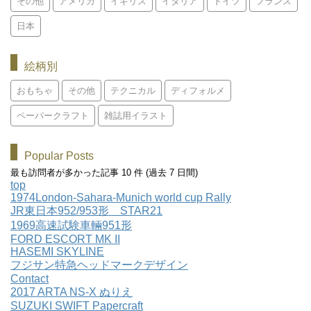
その他
アメリカ
イギリス
イタリア
ドイツ
フランス
日本
絵柄別
おもちゃ
その他
テクニカル
ディフォルメ
ペーパークラフト
雑誌用イラスト
Popular Posts
最も訪問者が多かった記事 10 件 (過去 7 日間)
top
1974London-Sahara-Munich world cup Rally
JR東日本952/953形 STAR21
1969高速試験車輛951形
FORD ESCORT MK II
HASEMI SKYLINE
フジサン特急ヘッドマークデザイン
Contact
2017 ARTA NS-X ぬりえ
SUZUKI SWIFT Papercraft