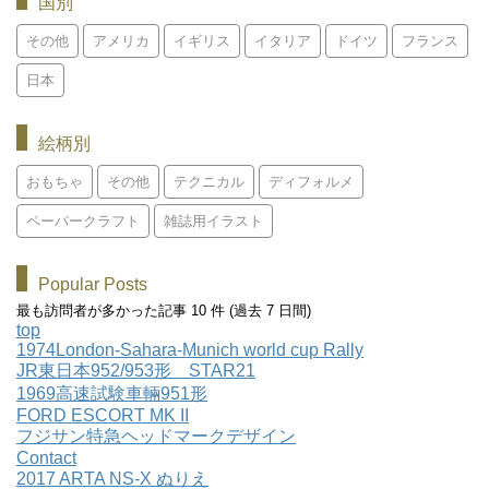
国別
その他
アメリカ
イギリス
イタリア
ドイツ
フランス
日本
絵柄別
おもちゃ
その他
テクニカル
ディフォルメ
ペーパークラフト
雑誌用イラスト
Popular Posts
最も訪問者が多かった記事 10 件 (過去 7 日間)
top
1974London-Sahara-Munich world cup Rally
JR東日本952/953形 STAR21
1969高速試験車輛951形
FORD ESCORT MK II
フジサン特急ヘッドマークデザイン
Contact
2017 ARTA NS-X ぬりえ