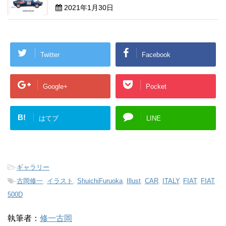
2021年1月30日
Twitter
Facebook
Google+
Pocket
B!
はてブ
LINE
-
ギャラリー
-
古岡修一
,
イラスト
,
ShuichiFuruoka
,
Illust
,
CAR
,
ITALY
,
FIAT
,
FIAT
500D
執筆者：
修一古岡