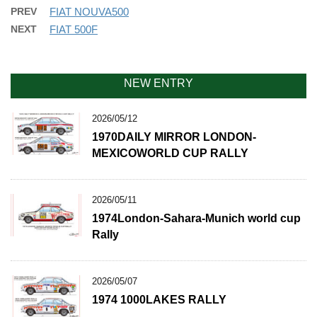
PREV
FIAT NOUVA500
NEXT
FIAT 500F
NEW ENTRY
2026/05/12
1970DAILY MIRROR LONDON-
MEXICOWORLD CUP RALLY
2026/05/11
1974London-Sahara-Munich world cup
Rally
2026/05/07
1974 1000LAKES RALLY