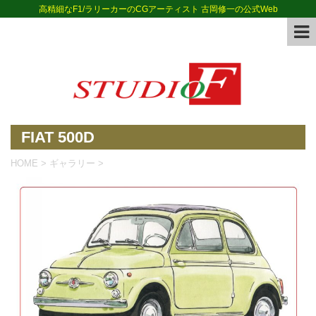
高精細なF1/ラリーカーのCGアーティスト 古岡修一の公式Web
FIAT 500D
HOME
>
ギャラリー
>