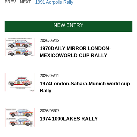
PREV
NEXT
1991 Acrpolis Rally
NEW ENTRY
2026/05/12
1970DAILY MIRROR LONDON-
MEXICOWORLD CUP RALLY
2026/05/11
1974London-Sahara-Munich world cup
Rally
2026/05/07
1974 1000LAKES RALLY