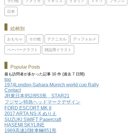
その他
アメリカ
イギリス
イタリア
ドイツ
フランス
日本
絵柄別
おもちゃ
その他
テクニカル
ディフォルメ
ペーパークラフト
雑誌用イラスト
Popular Posts
最も訪問者が多かった記事 10 件 (過去 7 日間)
top
1974London-Sahara-Munich world cup Rally
Contact
JR東日本952/953形 STAR21
フジサン特急ヘッドマークデザイン
FORD ESCORT MK II
2017 ARTA NS-X ぬりえ
SUZUKI SWIFT Papercraft
HASEMI SKYLINE
1969高速試験車輛951形