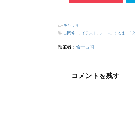
-
ギャラリー
-
古岡修一
,
イラスト
,
レース
,
くるま
,
イ
執筆者：
修一古岡
コメントを残す