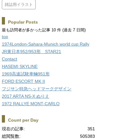
雑誌用イラスト
Popular Posts
最も訪問者が多かった記事 10 件 (過去 7 日間)
top
1974London-Sahara-Munich world cup Rally
JR東日本952/953形 STAR21
Contact
HASEMI SKYLINE
1969高速試験車輛951形
FORD ESCORT MK II
フジサン特急ヘッドマークデザイン
2017 ARTA NS-X ぬりえ
1972 RALLYE MONT-CARLO
Count per Day
現在の記事:
351
総閲覧数:
505383