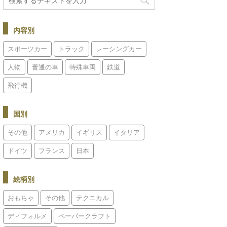
内容別
スポーツカー
トラック
レーシングカー
人物
普通の車
特殊車両
鉄道
飛行機
国別
その他
アメリカ
イギリス
イタリア
ドイツ
フランス
日本
絵柄別
おもちゃ
その他
テクニカル
ディフォルメ
ペーパークラフト