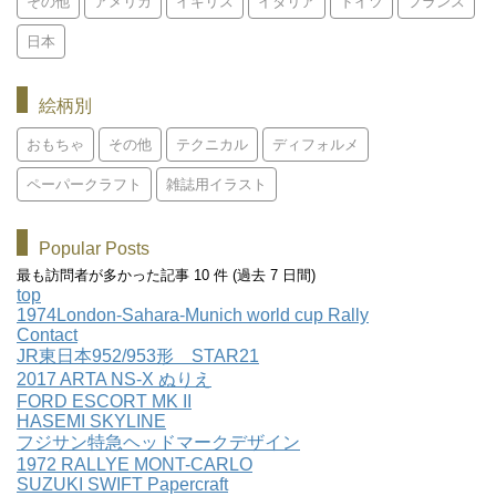
その他
アメリカ
イギリス
イタリア
ドイツ
フランス
日本
絵柄別
おもちゃ
その他
テクニカル
ディフォルメ
ペーパークラフト
雑誌用イラスト
Popular Posts
最も訪問者が多かった記事 10 件 (過去 7 日間)
top
1974London-Sahara-Munich world cup Rally
Contact
JR東日本952/953形 STAR21
2017 ARTA NS-X ぬりえ
FORD ESCORT MK II
HASEMI SKYLINE
フジサン特急ヘッドマークデザイン
1972 RALLYE MONT-CARLO
SUZUKI SWIFT Papercraft