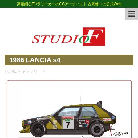
高精細なF1/ラリーカーのCGアーティスト 古岡修一の公式Web
1986 LANCIA s4
HOME
>
ギャラリー
>