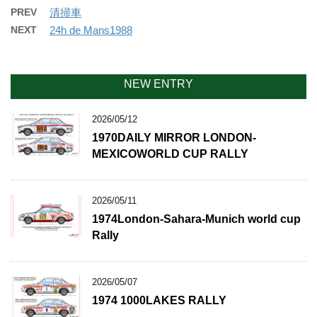
PREV
清掃車
NEXT
24h de Mans1988
NEW ENTRY
2026/05/12
1970DAILY MIRROR LONDON-
MEXICOWORLD CUP RALLY
2026/05/11
1974London-Sahara-Munich world cup
Rally
2026/05/07
1974 1000LAKES RALLY