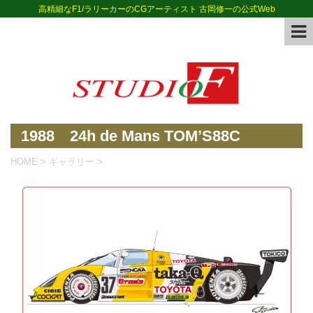
高精細なF1/ラリーカーのCGアーティスト 古岡修一の公式Web
1988 24h de Mans TOM’S88C
HOME
>
ギャラリー
>