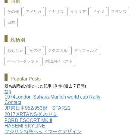
国別
その他
アメリカ
イギリス
イタリア
ドイツ
フランス
日本
絵柄別
おもちゃ
その他
テクニカル
ディフォルメ
ペーパークラフト
雑誌用イラスト
Popular Posts
最も訪問者が多かった記事 10 件 (過去 7 日間)
top
1974London-Sahara-Munich world cup Rally
Contact
JR東日本952/953形 STAR21
2017 ARTA NS-X ぬりえ
FORD ESCORT MK II
HASEMI SKYLINE
フジサン特急ヘッドマークデザイン