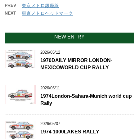
PREV
東京メトロ銀座線
NEXT
東京メトロヘッドマーク
NEW ENTRY
2026/05/12
1970DAILY MIRROR LONDON-
MEXICOWORLD CUP RALLY
2026/05/11
1974London-Sahara-Munich world cup
Rally
2026/05/07
1974 1000LAKES RALLY