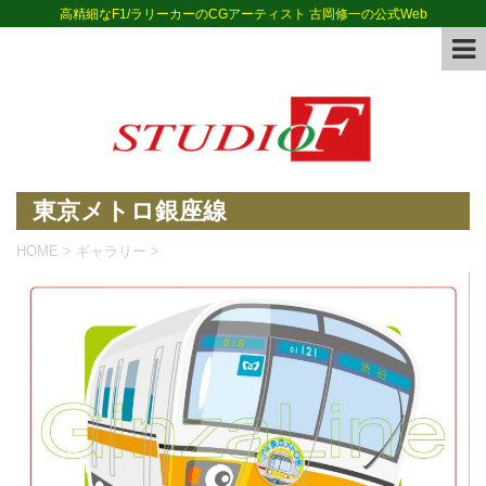
高精細なF1/ラリーカーのCGアーティスト 古岡修一の公式Web
東京メトロ銀座線
HOME
>
ギャラリー
>