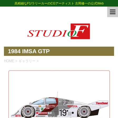
高精細なF1/ラリーカーのCGアーティスト 古岡修一の公式Web
1984 IMSA GTP
HOME
>
ギャラリー
>