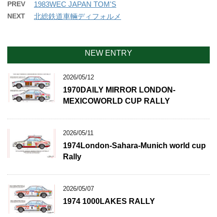
PREV
1983WEC JAPAN TOM'S
NEXT
北総鉄道車輛ディフォルメ
NEW ENTRY
2026/05/12
1970DAILY MIRROR LONDON-
MEXICOWORLD CUP RALLY
2026/05/11
1974London-Sahara-Munich world cup
Rally
2026/05/07
1974 1000LAKES RALLY