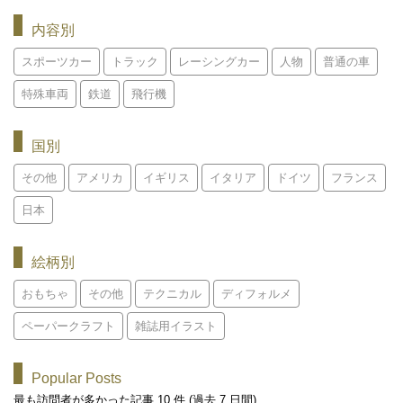
内容別
スポーツカー
トラック
レーシングカー
人物
普通の車
特殊車両
鉄道
飛行機
国別
その他
アメリカ
イギリス
イタリア
ドイツ
フランス
日本
絵柄別
おもちゃ
その他
テクニカル
ディフォルメ
ペーパークラフト
雑誌用イラスト
Popular Posts
最も訪問者が多かった記事 10 件 (過去 7 日間)