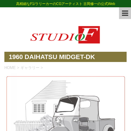
高精細なF1/ラリーカーのCGアーティスト 古岡修一の公式Web
1960 DAIHATSU MIDGET-DK
HOME
>
ギャラリー
>