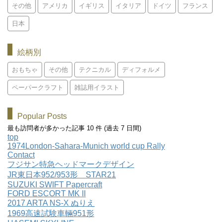
その他
アメリカ
イギリス
イタリア
ドイツ
フランス
日本
絵柄別
おもちゃ
その他
テクニカル
ディフォルメ
ペーパークラフト
雑誌用イラスト
Popular Posts
最も訪問者が多かった記事 10 件 (過去 7 日間)
top
1974London-Sahara-Munich world cup Rally
Contact
フジサン特急ヘッドマークデザイン
JR東日本952/953形 STAR21
SUZUKI SWIFT Papercraft
FORD ESCORT MK II
2017 ARTA NS-X ぬりえ
1969高速試験車輛951形