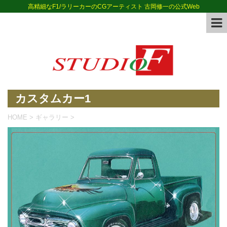
高精細なF1/ラリーカーのCGアーティスト 古岡修一の公式Web
カスタムカー1
HOME
>
ギャラリー
>