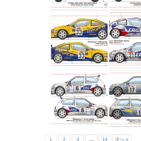
1
2
3
…
14
次へ »