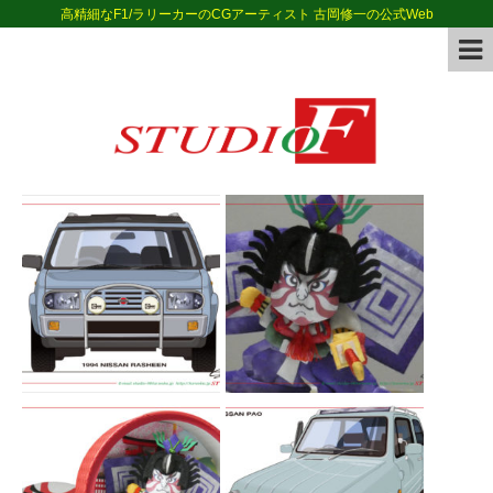
高精細なF1/ラリーカーのCGアーティスト 古岡修一の公式Web