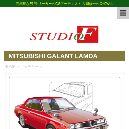
高精細なF1/ラリーカーのCGアーティスト 古岡修一の公式Web
MITSUBISHI GALANT LAMDA
HOME
>
ギャラリー
>