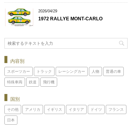
2026/04/29
1972 RALLYE MONT-CARLO
内容別
スポーツカー
トラック
レーシングカー
人物
普通の車
特殊車両
鉄道
飛行機
国別
その他
アメリカ
イギリス
イタリア
ドイツ
フランス
日本